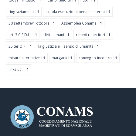
Giovanni Russo
1
Carlo Renoldi
1
DAP
1
ringraziamenti
1
scuola esecuzione penale esterna
1
30 settembre/1 ottobre
1
Assemblea Conams
1
art. 3 C.E.D.U.
1
diritti umani
1
rimedi risarcitori
1
35 ter O.P.
1
la giustizia e il senso di umanità
1
misure alternative
1
margara
1
convegno-incontro
1
links utili
1