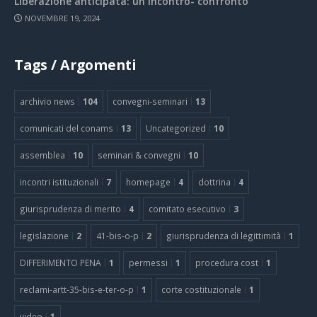
Liberazione anticipata: un incontro- confronto
NOVEMBRE 19, 2024
Tags / Argomenti
archivio news
104
convegni-seminari
13
comunicati del conams
13
Uncategorized
10
assemblea
10
seminari & convegni
10
incontri istituzionali
7
homepage
4
dottrina
4
giurisprudenza di merito
4
comitato esecutivo
3
legislazione
2
41-bis-o-p
2
giurisprudenza di legittimità
1
DIFFERIMENTO PENA
1
permessi
1
procedura cost
1
reclami-artt-35-bis-e-ter-o-p
1
corte costituzionale
1
video
1