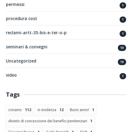
permessi
1
procedura cost
1
reclami-artt-35-bis-e-ter-o-p
1
seminari & convegni
10
Uncategorized
10
video
1
Tags
conams
112
in evidenza
12
Buon anno!
1
divieto di concessione dei benefici penitenziari
1