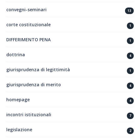
convegni-seminari
13
corte costituzionale
1
DIFFERIMENTO PENA
1
dottrina
4
giurisprudenza di legittimità
1
giurisprudenza di merito
4
homepage
4
incontri istituzionali
7
legislazione
2