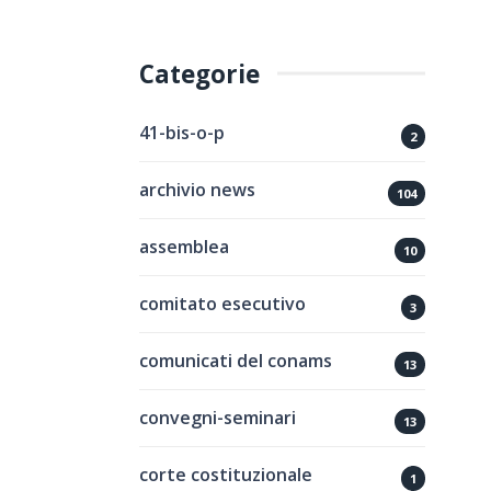
Categorie
41-bis-o-p
2
archivio news
104
assemblea
10
comitato esecutivo
3
comunicati del conams
13
convegni-seminari
13
corte costituzionale
1