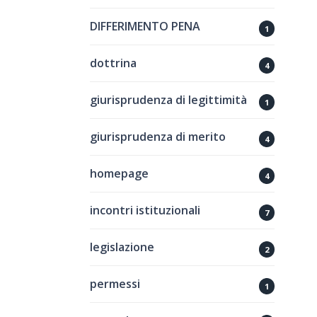
DIFFERIMENTO PENA
1
dottrina
4
giurisprudenza di legittimità
1
giurisprudenza di merito
4
homepage
4
incontri istituzionali
7
legislazione
2
permessi
1