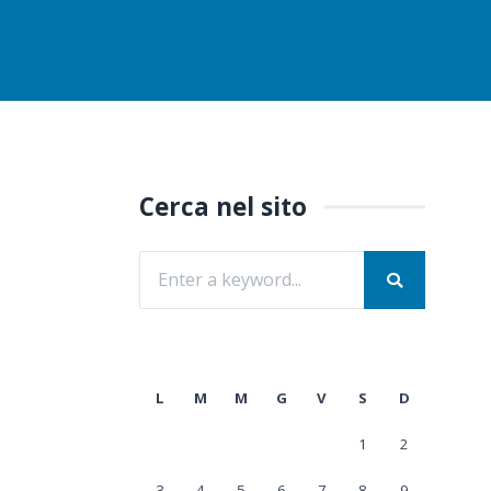
Cerca nel sito
L
M
M
G
V
S
D
1
2
3
4
5
6
7
8
9