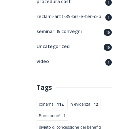
procedura cost
1
reclami-artt-35-bis-e-ter-o-p
1
seminari & convegni
10
Uncategorized
10
video
1
Tags
conams
112
in evidenza
12
Buon anno!
1
divieto di concessione dei benefici