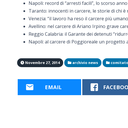
Napoli: record di “arresti facili”, lo scorso an
Taranto: innocenti in carcere, le storie di chi è
Venezia: “il lavoro ha reso il carcere più uman
Avellino: nel carcere di Ariano Irpino grave ca
Reggio Calabria: il Garante dei detenuti “ridurr
Napoli: al carcere di Poggioreale un progetto 
Novembre 27, 2014
archivio news
comitato
EMAIL
FACEBO