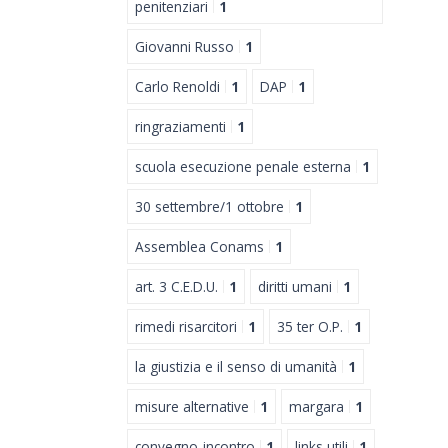
penitenziari
1
Giovanni Russo
1
Carlo Renoldi
1
DAP
1
ringraziamenti
1
scuola esecuzione penale esterna
1
30 settembre/1 ottobre
1
Assemblea Conams
1
art. 3 C.E.D.U.
1
diritti umani
1
rimedi risarcitori
1
35 ter O.P.
1
la giustizia e il senso di umanità
1
misure alternative
1
margara
1
convegno-incontro
1
links utili
1