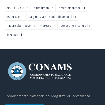
art. 3 C.E.D.U.
1
diritti umani
1
rimedi risarcitori
1
35 ter O.P.
1
la giustizia e il senso di umanità
1
misure alternative
1
margara
1
convegno-incontro
1
links utili
1
Coordinamento Nazionale dei Magistrati di Sorveglianza.