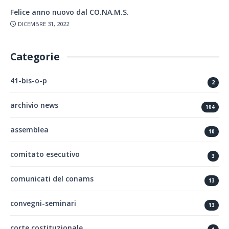
Felice anno nuovo dal CO.NA.M.S.
DICEMBRE 31, 2022
Categorie
41-bis-o-p
2
archivio news
104
assemblea
10
comitato esecutivo
3
comunicati del conams
13
convegni-seminari
13
corte costituzionale