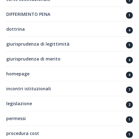
1
DIFFERIMENTO PENA
1
dottrina
4
giurisprudenza di legittimità
1
giurisprudenza di merito
4
homepage
4
incontri istituzionali
7
legislazione
2
permessi
1
procedura cost
1