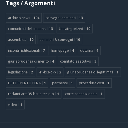
Tags / Argomenti
archivio news
104
convegni-seminari
13
comunicati del conams
13
Uncategorized
10
assemblea
10
seminari & convegni
10
incontri istituzionali
7
homepage
4
dottrina
4
giurisprudenza di merito
4
comitato esecutivo
3
legislazione
2
41-bis-o-p
2
giurisprudenza di legittimità
1
DIFFERIMENTO PENA
1
permessi
1
procedura cost
1
reclami-artt-35-bis-e-ter-o-p
1
corte costituzionale
1
video
1