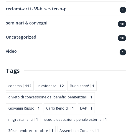
reclami-artt-35-bis-e-ter-o-p
1
seminari & convegni
10
Uncategorized
10
video
1
Tags
conams
112
in evidenza
12
Buon anno!
1
divieto di concessione dei benefici penitenziari
1
Giovanni Russo
1
Carlo Renoldi
1
DAP
1
ringraziamenti
1
scuola esecuzione penale esterna
1
30 settembre/1 ottobre
1
Assemblea Conams
1