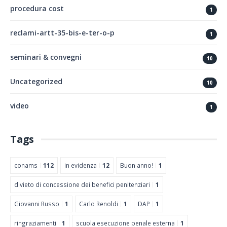
procedura cost
1
reclami-artt-35-bis-e-ter-o-p
1
seminari & convegni
10
Uncategorized
10
video
1
Tags
conams
112
in evidenza
12
Buon anno!
1
divieto di concessione dei benefici penitenziari
1
Giovanni Russo
1
Carlo Renoldi
1
DAP
1
ringraziamenti
1
scuola esecuzione penale esterna
1