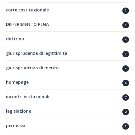
corte costituzionale
1
DIFFERIMENTO PENA
1
dottrina
4
giurisprudenza di legittimità
1
giurisprudenza di merito
4
homepage
4
incontri istituzionali
7
legislazione
2
permessi
1