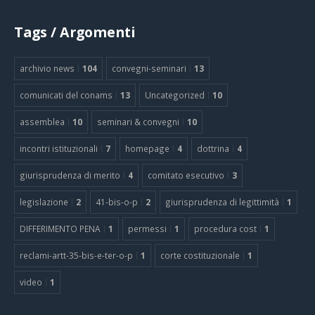
Tags / Argomenti
archivio news
104
convegni-seminari
13
comunicati del conams
13
Uncategorized
10
assemblea
10
seminari & convegni
10
incontri istituzionali
7
homepage
4
dottrina
4
giurisprudenza di merito
4
comitato esecutivo
3
legislazione
2
41-bis-o-p
2
giurisprudenza di legittimità
1
DIFFERIMENTO PENA
1
permessi
1
procedura cost
1
reclami-artt-35-bis-e-ter-o-p
1
corte costituzionale
1
video
1