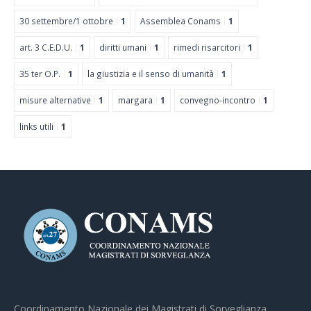
30 settembre/1 ottobre
1
Assemblea Conams
1
art. 3 C.E.D.U.
1
diritti umani
1
rimedi risarcitori
1
35 ter O.P.
1
la giustizia e il senso di umanità
1
misure alternative
1
margara
1
convegno-incontro
1
links utili
1
Coordinamento Nazionale dei Magistrati di Sorveglianza.