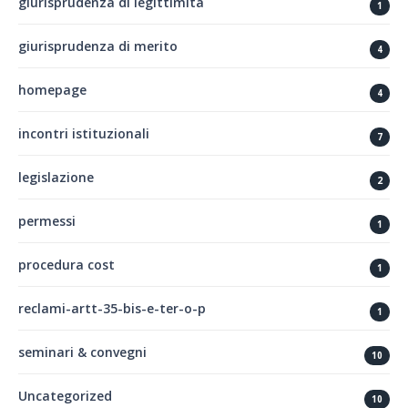
giurisprudenza di legittimità
1
giurisprudenza di merito
4
homepage
4
incontri istituzionali
7
legislazione
2
permessi
1
procedura cost
1
reclami-artt-35-bis-e-ter-o-p
1
seminari & convegni
10
Uncategorized
10