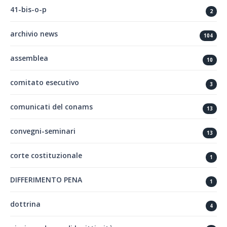
41-bis-o-p
2
archivio news
104
assemblea
10
comitato esecutivo
3
comunicati del conams
13
convegni-seminari
13
corte costituzionale
1
DIFFERIMENTO PENA
1
dottrina
4