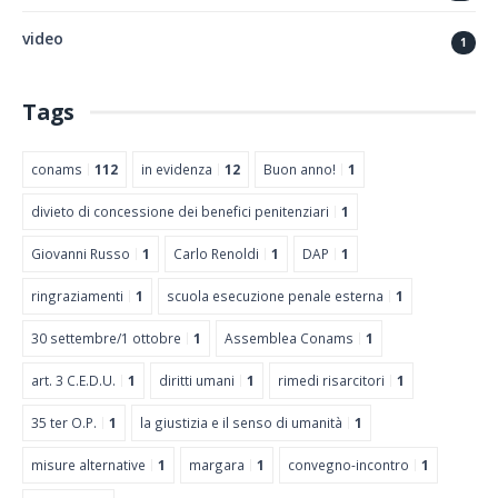
video
1
Tags
conams
112
in evidenza
12
Buon anno!
1
divieto di concessione dei benefici penitenziari
1
Giovanni Russo
1
Carlo Renoldi
1
DAP
1
ringraziamenti
1
scuola esecuzione penale esterna
1
30 settembre/1 ottobre
1
Assemblea Conams
1
art. 3 C.E.D.U.
1
diritti umani
1
rimedi risarcitori
1
35 ter O.P.
1
la giustizia e il senso di umanità
1
misure alternative
1
margara
1
convegno-incontro
1